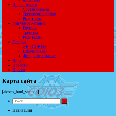
Школа хоккея
Состав команд
Тренерский состав
Родителям
Фигурное катание
Группы
Тренеры
Родителям
Галерея
ХК «СОЮЗ»
Школа хоккея
Фигурное катание
Видео
Новости
Пресса
Карта сайта
[aioseo_html_sitemap]
Навигация