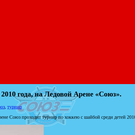
2010 года, на Ледовой Арене «Союз».
юз
,
турнир
Арене Союз проходит турнир по хоккею с шайбой среди детей 2010