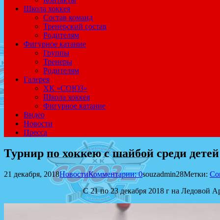
Школа хоккея
Состав команд
Тренерский состав
Родителям
Фигурное катание
Группы
Тренеры
Родителям
Галерея
ХК «СОЮЗ»
Школа хоккея
Фигурное катание
Видео
Новости
Пресса
Турнир по хоккею с шайбой среди детей 
21 декабря, 2018
Новости
Комментарии: 0
souzadmin28
Метки:
Со
С 21 по 23 декабря 2018 г на Ледовой 