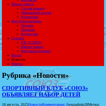
Школа хоккея
Состав команд
Тренерский состав
Родителям
Фигурное катание
Группы
Тренеры
Родителям
Галерея
ХК «СОЮЗ»
Школа хоккея
Фигурное катание
Видео
Новости
Пресса
Рубрика «Новости»
СПОРТИВНЫЙ КЛУБ «СОЮЗ»
ОБЪЯВЛЯЕТ НАБОР ДЕТЕЙ
18 августа, 2025
Новости
Комментарии: 0
souzadmin28
Метки: