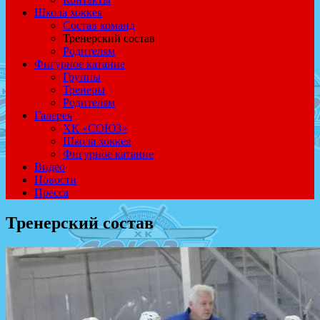
Школа хоккея
Состав команд
Тренерский состав
Родителям
Фигурное катание
Группы
Тренеры
Родителям
Галерея
ХК «СОЮЗ»
Школа хоккея
Фигурное катание
Видео
Новости
Пресса
Тренерский состав