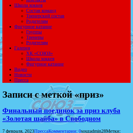
Школа хоккея
Состав команд
Тренерский состав
Родителям
Фигурное катание
Группы
Тренеры
Родителям
Галерея
ХК «СОЮЗ»
Школа хоккея
Фигурное катание
Видео
Новости
Пресса
Записи с меткой «приз»
Финальный поединок за приз клуба
«Золотая шайба» в Свободном
7 февраля, 2023
Пресса
Комментарии: 0
souzadmin28
Метки: