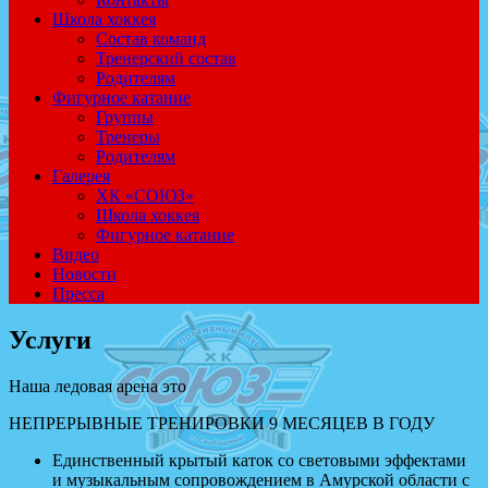
Школа хоккея
Состав команд
Тренерский состав
Родителям
Фигурное катание
Группы
Тренеры
Родителям
Галерея
ХК «СОЮЗ»
Школа хоккея
Фигурное катание
Видео
Новости
Пресса
Услуги
Наша ледовая арена это
НЕПРЕРЫВНЫЕ ТРЕНИРОВКИ 9 МЕСЯЦЕВ В ГОДУ
Единственный крытый каток со световыми эффектами
и музыкальным сопровождением в Амурской области с