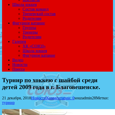
Школа хоккея
Состав команд
Тренерский состав
Родителям
Фигурное катание
Группы
Тренеры
Родителям
Галерея
ХК «СОЮЗ»
Школа хоккея
Фигурное катание
Видео
Новости
Пресса
Турнир по хоккею с шайбой среди
детей 2009 года в г. Благовешенске.
21 декабря, 2018
Новости
Комментарии: 0
souzadmin28
Метки:
турнир