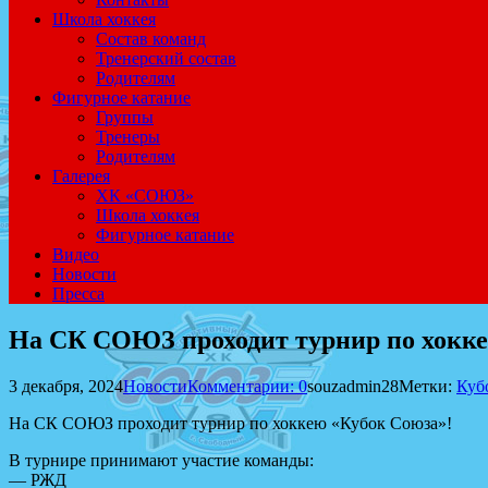
Школа хоккея
Состав команд
Тренерский состав
Родителям
Фигурное катание
Группы
Тренеры
Родителям
Галерея
ХК «СОЮЗ»
Школа хоккея
Фигурное катание
Видео
Новости
Пресса
На СК СОЮЗ проходит турнир по хокке
3 декабря, 2024
Новости
Комментарии: 0
souzadmin28
Метки:
Куб
На СК СОЮЗ проходит турнир по хоккею «Кубок Союза»!
В турнире принимают участие команды:
— РЖД