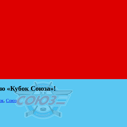
ю «Кубок Союза»!
ок
,
Союз